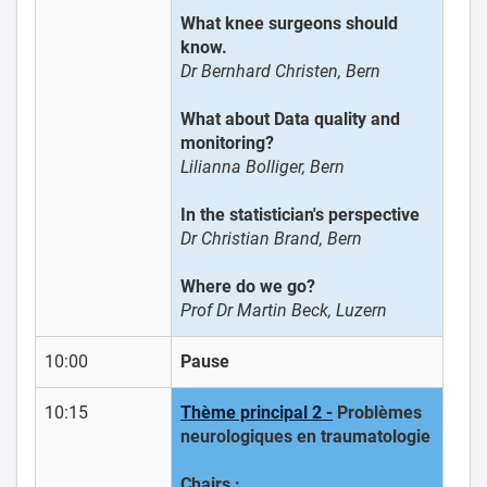
What knee surgeons should
know.
Dr Bernhard Christen, Bern
What about Data quality and
monitoring?
Lilianna Bolliger, Bern
In the statistician's perspective
Dr Christian Brand, Bern
Where do we go?
Prof Dr Martin Beck, Luzern
10:00
Pause
10:15
Thème principal 2 -
Problèmes
neurologiques en traumatologie
Chairs :