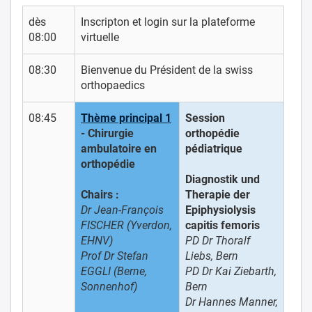
dès
Inscripton et login sur la plateforme
08:00
virtuelle
08:30
Bienvenue du Président de la swiss
orthopaedics
08:45
Thème principal 1
Session
- Chirurgie
orthopédie
ambulatoire en
pédiatrique
orthopédie
Diagnostik und
Chairs :
Therapie der
Dr Jean-François
Epiphysiolysis
FISCHER (Yverdon,
capitis femoris
EHNV)
PD Dr Thoralf
Prof Dr Stefan
Liebs, Bern
EGGLI (Berne,
PD Dr Kai Ziebarth,
Sonnenhof)
Bern
Dr Hannes Manner,