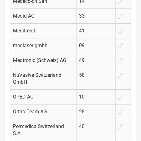
Medeco-ch Sàrl
14
Medid AG
33
Meditrend
41
medlaser gmbh
09
Medtronic (Schweiz) AG
49
NuVasive Switzerland
58
GmbH
OPED AG
10
Ortho Team AG
28
Permedica Switzerland
40
S.A.