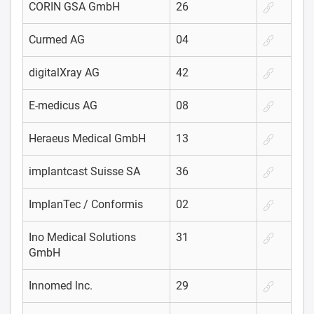
CORIN GSA GmbH
26
Curmed AG
04
digitalXray AG
42
E-medicus AG
08
Heraeus Medical GmbH
13
implantcast Suisse SA
36
ImplanTec / Conformis
02
Ino Medical Solutions
31
GmbH
Innomed lnc.
29