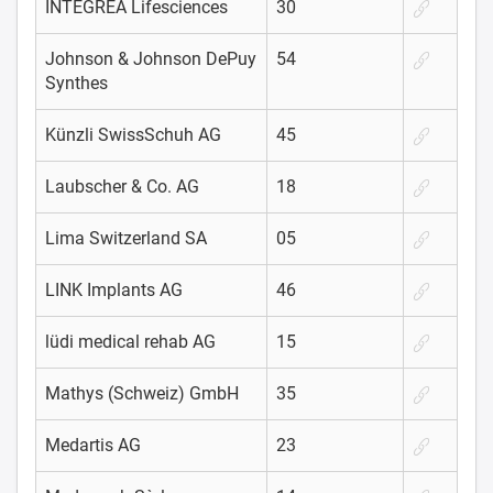
INTEGREA Lifesciences
30
Johnson & Johnson DePuy
54
Synthes
Künzli SwissSchuh AG
45
Laubscher & Co. AG
18
Lima Switzerland SA
05
LINK Implants AG
46
lüdi medical rehab AG
15
Mathys (Schweiz) GmbH
35
Medartis AG
23