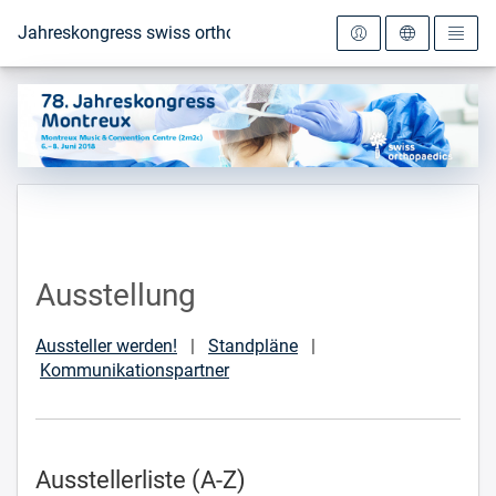
Zur Startseite
Jahreskongress swiss orthopaedics 2018
Ausstellung
Aussteller werden!
|
Standpläne
|
Kommunikationspartner
Ausstellerliste (A-Z)